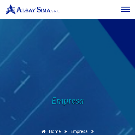
Tog
nav
Empresa
Home
Empresa